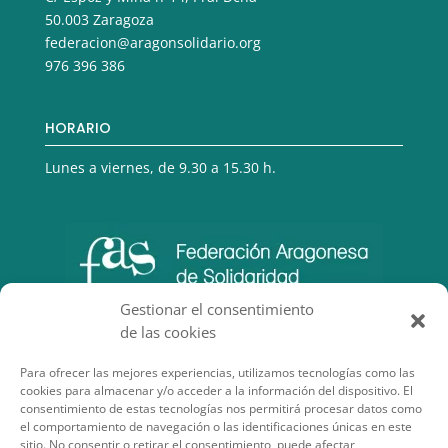
50.003 Zaragoza
federacion@aragonsolidario.org
976 396 386
HORARIO
Lunes a viernes, de 9.30 a 15.30 h.
Gestionar el consentimiento
de las cookies
Para ofrecer las mejores experiencias, utilizamos tecnologías como las
cookies para almacenar y/o acceder a la información del dispositivo. El
consentimiento de estas tecnologías nos permitirá procesar datos como
el comportamiento de navegación o las identificaciones únicas en este
sitio. No consentir o retirar el consentimiento, puede afectar